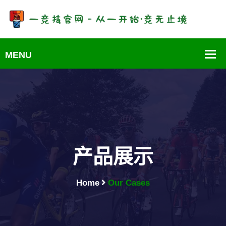
产品展示
Home
Our Cases