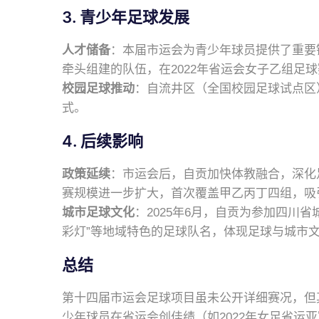
3.
青少年足球发展
人才储备
：本届市运会为青少年球员提供了重要
牵头组建的队伍，在2022年省运会女子乙组足
校园足球推动
：自流井区（全国校园足球试点区
式。
4.
后续影响
政策延续
：市运会后，自贡加快体教融合，深化足
赛规模进一步扩大，首次覆盖甲乙丙丁四组，吸
城市足球文化
：2025年6月，自贡为参加四川
彩灯”等地域特色的足球队名，体现足球与城市
总结
第十四届市运会足球项目虽未公开详细赛况，但
少年球员在省运会创佳绩（如2022年女足省运亚