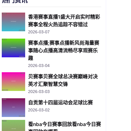
热门资讯
香港赛事直播1盛大开启实时精彩
赛事全程火热追踪不容错过
2026-03-07
赛事点播;赛事点播新风尚海量赛
事随心点播高清流畅尽享观赛乐
趣
2026-03-04
贝赛事贝赛全球总决赛巅峰对决
英才汇聚智慧交锋
2026-03-03
自贡第十四届运动会足球比赛
2026-03-02
看nba今日赛事回放看nba今日赛