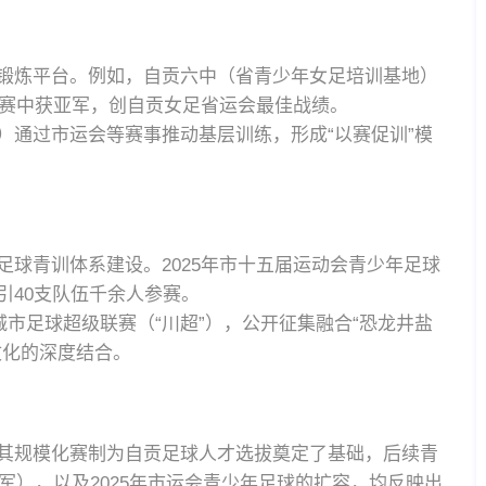
锻炼平台。例如，自贡六中（省青少年女足培训基地）
球赛中获亚军，创自贡女足省运会最佳战绩。
）通过市运会等赛事推动基层训练，形成“以赛促训”模
球青训体系建设。2025年市十五届运动会青少年足球
引40支队伍千余人参赛。
省城市足球超级联赛（“川超”），公开征集融合“恐龙井盐
文化的深度结合。
其规模化赛制为自贡足球人才选拔奠定了基础，后续青
军），以及2025年市运会青少年足球的扩容，均反映出