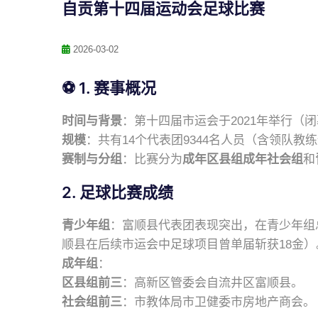
自贡第十四届运动会足球比赛
2026-03-02
⚽ 1.
赛事概况
时间与背景
：第十四届市运会于2021年举行（闭
规模
：共有14个代表团9344名人员（含领队
赛制与分组
：比赛分为
成年区县组
成年社会组
和
2.
足球比赛成绩
青少年组
：富顺县代表团表现突出，在青少年组
顺县在后续市运会中足球项目曾单届斩获18金）
成年组
：
区县组前三
：高新区管委会自流井区富顺县。
社会组前三
：市教体局市卫健委市房地产商会。